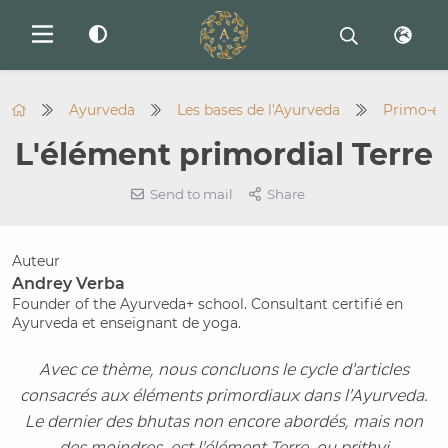
Ayurveda
Les bases de l'Ayurveda
Primo-él
L'élément primordial Terre
Send to mail
Share
Auteur
Andrey Verba
Founder of the Ayurveda+ school. Consultant certifié en
Ayurveda et enseignant de yoga.
Avec ce thème, nous concluons le cycle d'articles
consacrés aux éléments primordiaux dans l'Ayurveda.
Le dernier des bhutas non encore abordés, mais non
des moindres, est l'élément Terre, ou prithvi